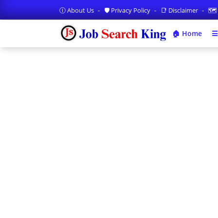
Ⓘ About Us
🛡️ Privacy Policy
📑 Disclaimer
🗺️
🏠 Home
☰