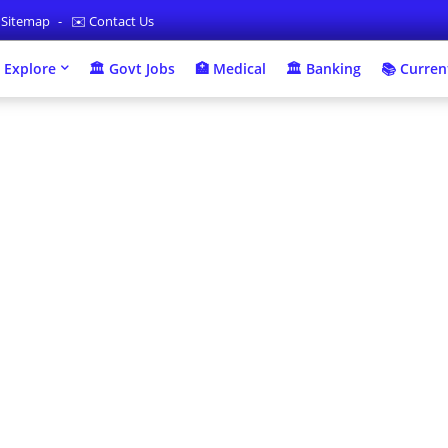
 Sitemap
✉️ Contact Us
 Explore
🏛 Govt Jobs
🏥 Medical
🏛️ Banking
📚 Current