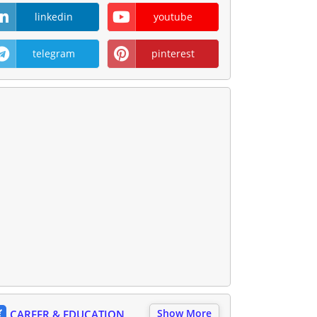
linkedin
youtube
telegram
pinterest
Show More
CAREER & EDUCATION