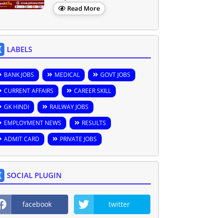
Read More
LABELS
BANK JOBS
MEDICAL
GOVT JOBS
CURRENT AFFAIRS
CAREER SKILL
GK HINDI
RAILWAY JOBS
EMPLOYMENT NEWS
RESULTS
ADMIT CARD
PRIVATE JOBS
SOCIAL PLUGIN
facebook
twitter